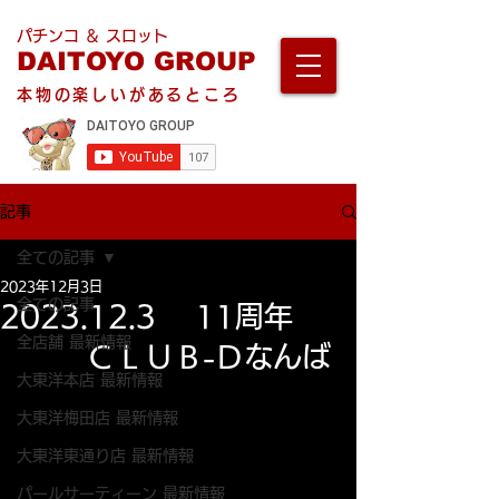
パチンコ ＆ スロット
DAITOYO GROUP
本物の楽しいがあるところ
記事
全ての記事
2023年12月3日
全ての記事
2023.12.3 11周年
全店舗 最新情報
ＣＬＵＢ-Ｄなんば
大東洋本店 最新情報
大東洋梅田店 最新情報
大東洋東通り店 最新情報
パールサーティーン 最新情報