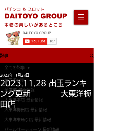
パチンコ ＆ スロット
DAITOYO GROUP
本物の楽しいがあるところ
記事
全ての記事
2023年11月28日
全ての記事
2023.11.28 出玉ランキ
全店舗 最新情報
ング更新 大東洋梅
大東洋本店 最新情報
田店
大東洋梅田店 最新情報
大東洋東通り店 最新情報
パールサーティーン 最新情報