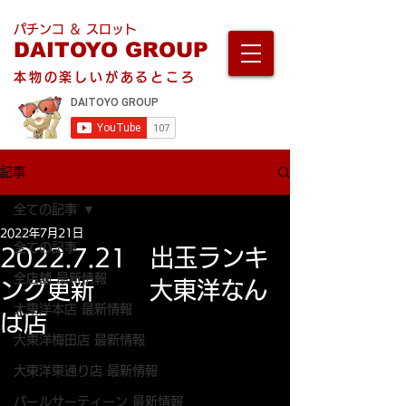
パチンコ ＆ スロット
DAITOYO GROUP
本物の楽しいがあるところ
記事
全ての記事
2022年7月21日
全ての記事
2022.7.21 出玉ランキ
全店舗 最新情報
ング更新 大東洋なん
大東洋本店 最新情報
ば店
大東洋梅田店 最新情報
大東洋東通り店 最新情報
パールサーティーン 最新情報