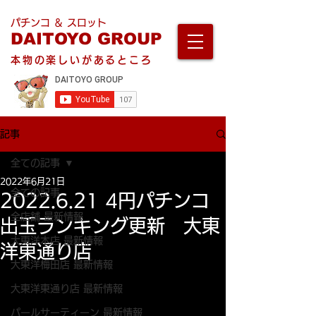
パチンコ ＆ スロット
DAITOYO GROUP
本物の楽しいがあるところ
記事
全ての記事
2022年6月21日
全ての記事
2022.6.21 4円パチンコ
全店舗 最新情報
出玉ランキング更新 大東
大東洋本店 最新情報
洋東通り店
大東洋梅田店 最新情報
大東洋東通り店 最新情報
パールサーティーン 最新情報