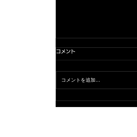
コメント
コメントを追加…
2026.8.7★店長ブログ更新
完了★