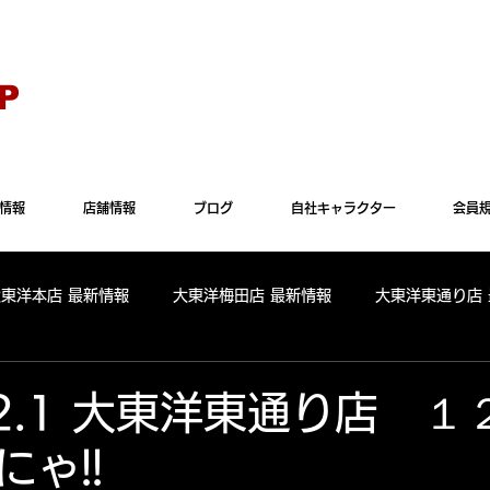
Explorer" では正常に表示されない場合がございます。"Microsoft Edge"か"Goog
P
情報
店舗情報
ブログ
自社キャラクター
会員
大東洋本店 最新情報
大東洋梅田店 最新情報
大東洋東通り店
全店舗 出玉ランキング
大東洋本店 出玉ランキング
大東洋
12.1 大東洋東通り店 
ゃ!!
パールサーティーン 出玉ランキング
周年
リニューアル