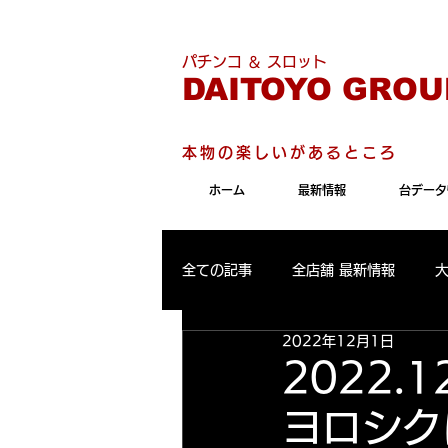
こちらのサイトは"Internet 
パチンコ ＆ スロット
DAITOYO GROU
本物の楽しいがあるところ
ホーム
最新情報
台データ
全ての記事
全店舗 最新情報
2022年12月1日
パールサーティーン 最新情報
2022.
ヨロシクに
大東洋東通り店 出玉ランキング