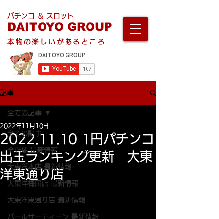
パチンコ ＆ スロット
DAITOYO GROUP
本物の楽しいがあるところ
記事
全ての記事
2022年11月10日
全ての記事
2022.11.10 1円パチンコ
全店舗 最新情報
出玉ランキング更新 大東
大東洋本店 最新情報
洋東通り店
大東洋梅田店 最新情報
大東洋東通り店 最新情報
パールサーティーン 最新情報