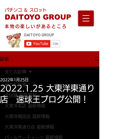
パチンコ ＆ スロット
DAITOYO GROUP
本物の楽しいがあるところ
記事
全ての記事
2022年1月25日
全ての記事
2022.1.25 大東洋東通り
全店舗 最新情報
店 速球王ブログ公開！
大東洋本店 最新情報
大東洋梅田店 最新情報
大東洋東通り店 最新情報
パールサーティーン 最新情報