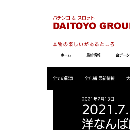
こちらのサイトは"Internet 
パチンコ ＆ スロット
DAITOYO GROU
本物の楽しいがあるところ
ホーム
最新情報
台データ
全ての記事
全店舗 最新情報
2021年7月13日
パールサーティーン 最新情報
2021.
洋なんば
大東洋東通り店 出玉ランキング