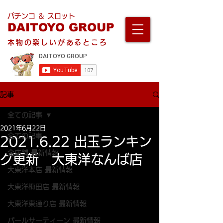
パチンコ ＆ スロット
DAITOYO GROUP
本物の楽しいがあるところ
記事
全ての記事
2021年6月22日
全ての記事
2021.6.22 出玉ランキン
全店舗 最新情報
グ更新 大東洋なんば店
大東洋本店 最新情報
大東洋梅田店 最新情報
大東洋東通り店 最新情報
パールサーティーン 最新情報