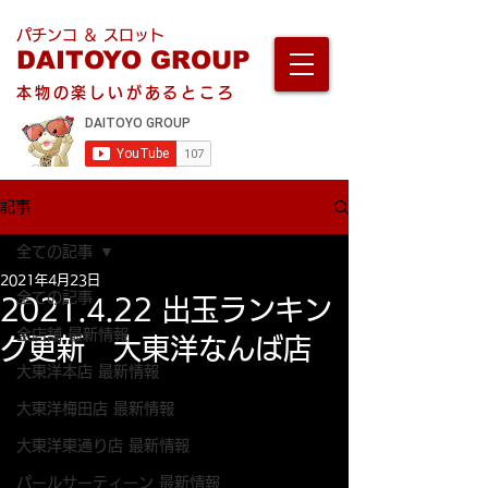
パチンコ ＆ スロット
DAITOYO GROUP
本物の楽しいがあるところ
記事
全ての記事
2021年4月23日
全ての記事
2021.4.22 出玉ランキン
全店舗 最新情報
グ更新 大東洋なんば店
大東洋本店 最新情報
大東洋梅田店 最新情報
大東洋東通り店 最新情報
パールサーティーン 最新情報