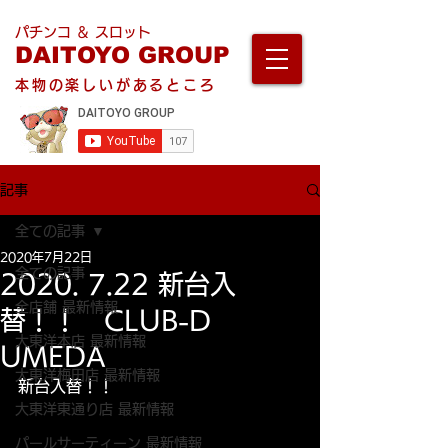
パチンコ ＆ スロット
DAITOYO GROUP
本物の楽しいがあるところ
記事
全ての記事
2020年7月22日
全ての記事
2020. 7.22 新台入
全店舗 最新情報
替！！ CLUB-D
大東洋本店 最新情報
UMEDA
大東洋梅田店 最新情報
新台入替！！
大東洋東通り店 最新情報
パールサーティーン 最新情報