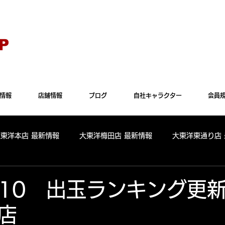
Explorer" では正常に表示されない場合がございます。"Microsoft Edge"か"Goog
P
情報
店舗情報
ブログ
自社キャラクター
会員
大東洋本店 最新情報
大東洋梅田店 最新情報
大東洋東通り店
全店舗 出玉ランキング
大東洋本店 出玉ランキング
大東洋
.1.10 出玉ランキング更
店
パールサーティーン 出玉ランキング
周年
リニューアル