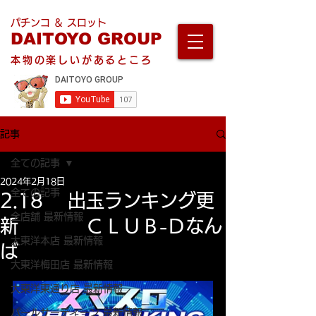
パチンコ ＆ スロット
DAITOYO GROUP
本物の楽しいがあるところ
記事
全ての記事
2024年2月18日
全ての記事
2.18 出玉ランキング更
全店舗 最新情報
新 ＣＬＵＢ-Ｄなん
大東洋本店 最新情報
ば
大東洋梅田店 最新情報
大東洋東通り店 最新情報
パールサーティーン 最新情報