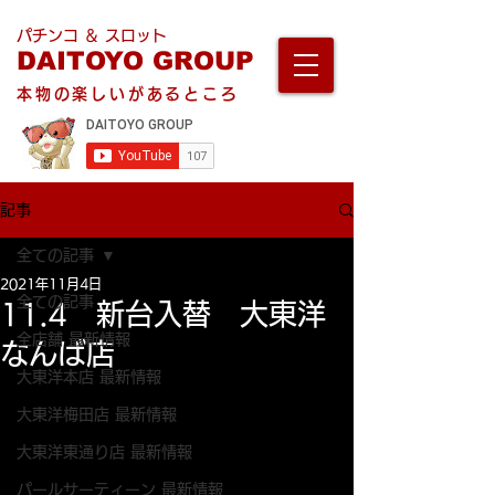
パチンコ ＆ スロット
DAITOYO GROUP
本物の楽しいがあるところ
記事
全ての記事
2021年11月4日
全ての記事
11.4 新台入替 大東洋
全店舗 最新情報
なんば店
大東洋本店 最新情報
大東洋梅田店 最新情報
大東洋東通り店 最新情報
パールサーティーン 最新情報