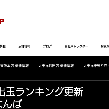
Explorer" では正常に表示されない場合がございます。"Microsoft Edge"か"Goog
P
情報
店舗情報
ブログ
自社キャラクター
会員
大東洋本店 最新情報
大東洋梅田店 最新情報
大東洋東通り店
全店舗 出玉ランキング
大東洋本店 出玉ランキング
大東洋
5 出玉ランキング更新
なんば
パールサーティーン 出玉ランキング
周年
リニューアル