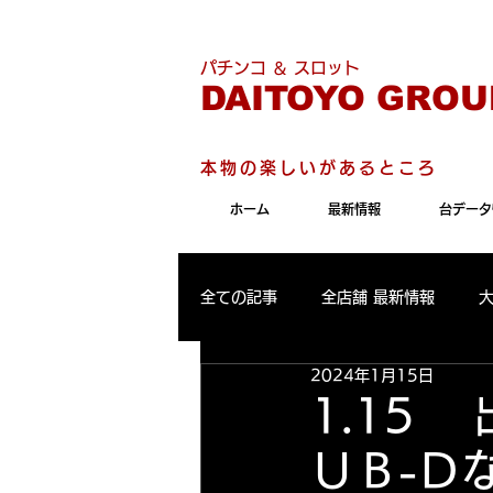
こちらのサイトは"Internet 
パチンコ ＆ スロット
DAITOYO GROU
本物の楽しいがあるところ
ホーム
最新情報
台データ
全ての記事
全店舗 最新情報
2024年1月15日
パールサーティーン 最新情報
1.1
ＵＢ-Ｄ
大東洋東通り店 出玉ランキング