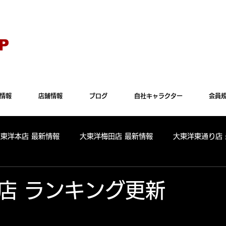
Explorer" では正常に表示されない場合がございます。"Microsoft Edge"か"Goog
P
情報
店舗情報
ブログ
自社キャラクター
会員
大東洋本店 最新情報
大東洋梅田店 最新情報
大東洋東通り店
全店舗 出玉ランキング
大東洋本店 出玉ランキング
大東洋
店 ランキング更新
パールサーティーン 出玉ランキング
周年
リニューアル