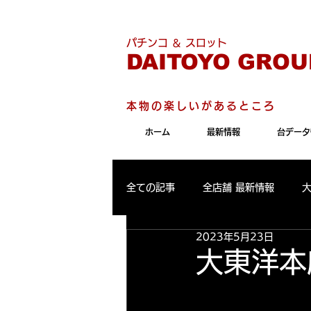
こちらのサイトは"Internet 
パチンコ ＆ スロット
DAITOYO GROU
本物の楽しいがあるところ
ホーム
最新情報
台データ
全ての記事
全店舗 最新情報
2023年5月23日
パールサーティーン 最新情報
大東洋本
大東洋東通り店 出玉ランキング